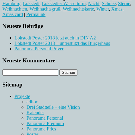
Hamburg
,
Lokstedt
,
Lokstedter Wasserturm
,
Nacht
,
Schnee
,
Sterne
,
Weihnachten
,
Weihnachtsgruß
,
Weihnachtskarte
,
Winter
,
Xmas
,
Xmas card
|
Permalink
Neueste Beiträge
Lokstedt Poster 2018 jetzt auch in DIN A2
Lokstedt Poster 2018 – unterstützt das Bürgerhaus
Panorama Personal Privée
Neueste Kommentare
Sitemap
Projekte
adhoc
Drei Stadtteile – eine Vision
Kalender
Panorama Personal
Panorama Premium
Panorama Fries
Poster