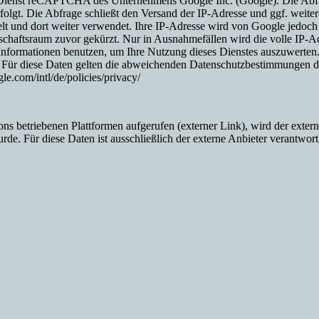
 Dienst reCAPTCHA des Unternehmens Google Inc. (Google). Die Abfr
erfolgt. Die Abfrage schließt den Versand der IP-Adresse und ggf. we
t und dort weiter verwendet. Ihre IP-Adresse wird von Google jedoch 
chaftsraum zuvor gekürzt. Nur in Ausnahmefällen wird die volle IP-A
e Informationen benutzen, um Ihre Nutzung dieses Dienstes auszuwerte
 Für diese Daten gelten die abweichenden Datenschutzbestimmungen d
e.com/intl/de/policies/privacy/
ions betriebenen Plattformen aufgerufen (externer Link), wird der ext
urde. Für diese Daten ist ausschließlich der externe Anbieter verantwort