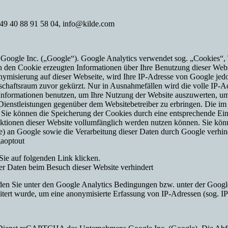
+49 40 88 91 58 04, info@kilde.com
 Google Inc. („Google“). Google Analytics verwendet sog. „Cookies“, 
h den Cookie erzeugten Informationen über Ihre Benutzung dieser Web
onymisierung auf dieser Webseite, wird Ihre IP-Adresse von Google jed
chaftsraum zuvor gekürzt. Nur in Ausnahmefällen wird die volle IP-A
e Informationen benutzen, um Ihre Nutzung der Website auszuwerten, u
Dienstleistungen gegenüber dem Websitebetreiber zu erbringen. Die i
ie können die Speicherung der Cookies durch eine entsprechende Eins
Funktionen dieser Website vollumfänglich werden nutzen können. Sie kö
se) an Google sowie die Verarbeitung dieser Daten durch Google verhi
gaoptout
 Sie auf folgenden Link
klicken.
rer Daten beim Besuch dieser Website verhindert
 Sie unter den Google Analytics Bedingungen bzw. unter der Google A
tert wurde, um eine anonymisierte Erfassung von IP-Adressen (sog. IP