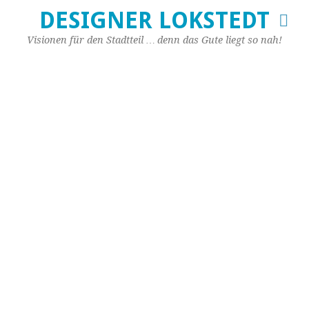
DESIGNER LOKSTEDT
Visionen für den Stadtteil … denn das Gute liegt so nah!
L
W
8.
De
20
vo
PR
8.
De
20
–
Un
di
Mo