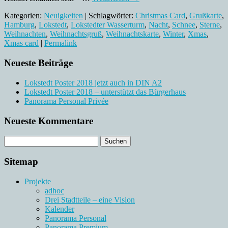
Kategorien:
Neuigkeiten
| Schlagwörter:
Christmas Card
,
Grußkarte
,
Hamburg
,
Lokstedt
,
Lokstedter Wasserturm
,
Nacht
,
Schnee
,
Sterne
,
Weihnachten
,
Weihnachtsgruß
,
Weihnachtskarte
,
Winter
,
Xmas
,
Xmas card
|
Permalink
Neueste Beiträge
Lokstedt Poster 2018 jetzt auch in DIN A2
Lokstedt Poster 2018 – unterstützt das Bürgerhaus
Panorama Personal Privée
Neueste Kommentare
Sitemap
Projekte
adhoc
Drei Stadtteile – eine Vision
Kalender
Panorama Personal
Panorama Premium