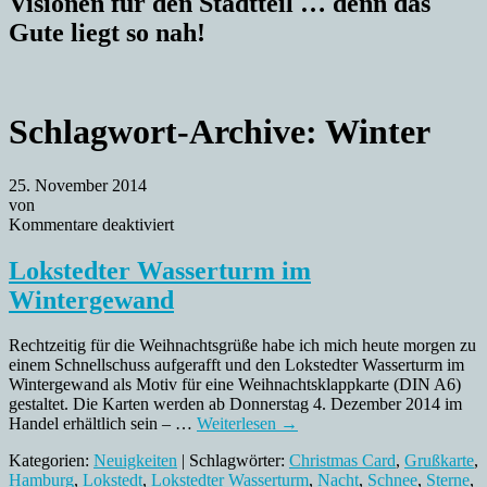
Visionen für den Stadtteil … denn das
Gute liegt so nah!
Schlagwort-Archive:
Winter
25. November 2014
von
für
Kommentare deaktiviert
Lokstedter
Wasserturm
Lokstedter Wasserturm im
im
Wintergewand
Wintergewand
Rechtzeitig für die Weihnachtsgrüße habe ich mich heute morgen zu
einem Schnellschuss aufgerafft und den Lokstedter Wasserturm im
Wintergewand als Motiv für eine Weihnachtsklappkarte (DIN A6)
gestaltet. Die Karten werden ab Donnerstag 4. Dezember 2014 im
Handel erhältlich sein – …
Weiterlesen
→
Kategorien:
Neuigkeiten
| Schlagwörter:
Christmas Card
,
Grußkarte
,
Hamburg
,
Lokstedt
,
Lokstedter Wasserturm
,
Nacht
,
Schnee
,
Sterne
,